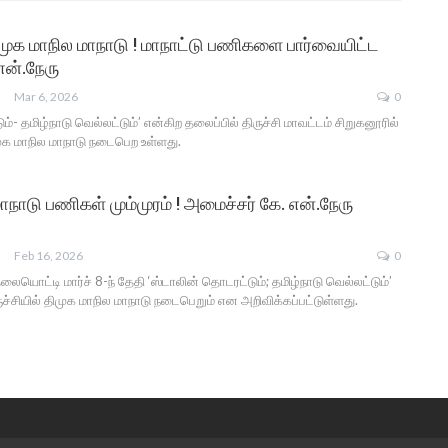
திமுக மாநில மாநாடு ! மாநாட்டு பணிகளை பார்வையிட்ட
என்.நேரு
Mar 6, 2026
0
ம்- தமிழ்நாடு வெல்லட்டும்’ என்கிற தலைப்பில் திருச்சி மாவட்டம் சிறுகனூரில்
ிமுக மாநில மாநாடு நடைபெற உள்ளது.
ாநாடு பணிகள் மும்முரம் ! அமைச்சர் கே. என்.நேரு
Feb 16, 2026
0
ையொட்டி மார்ச் 8-ந் தேதி ‘ஸ்டாலின் தொடரட்டும்; தமிழ்நாடு வெல்லட்டும்’
ுச்சியில் திமுக மாநில மாநாடு நடைபெறும் என அறிவிக்கப்பட்டுள்ளது.