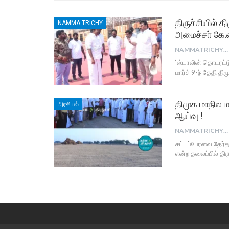
திருச்சியில் 
NAMMA TRICHY
அமைச்சா் கே.
NAMMATRICHY2016
‘ஸ்டாலின் தொடரட்டு
மார்ச் 9-ந் தேதி த
திமுக மாநில ம
அரசியல்
ஆய்வு !
NAMMATRICHY2016
சட்டப்பேரவை தேர்தல
என்ற தலைப்பில் திர